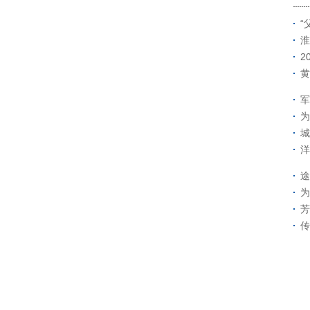
“
淮
2
黄
军
为
城
洋
途
为
芳
传