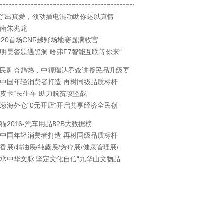
父”出真爱，领动插电混动助你还以真情
南朱兆龙
020首场CNR越野场地赛圆满收官
明昊答题遇黑洞 哈弗F7智能互联等你来“
民融合趋热，中福瑞达乔森讲授民品升级要
中国年轻消费者打造 再树同级品质标杆
皮卡“民生车”助力脱贫攻坚战
葱海外仓“0元开店”开启共享经济全民创
猫2016-汽车用品B2B大数据榜
中国年轻消费者打造 再树同级品质标杆
香展/精油展/纯露展/芳疗展/健康管理展/
承中华文脉 坚定文化自信“九华山文物品