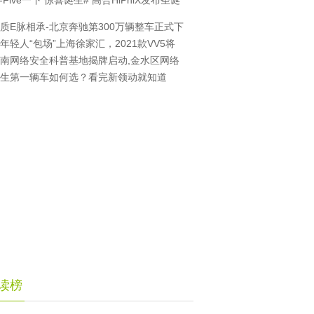
i-Five一下 惊喜诞生# 高合HiPhiX发布圣诞
质E脉相承-北京奔驰第300万辆整车正式下
年轻人“包场”上海徐家汇，2021款VV5将
南网络安全科普基地揭牌启动,金水区网络
生第一辆车如何选？看完新领动就知道
读榜