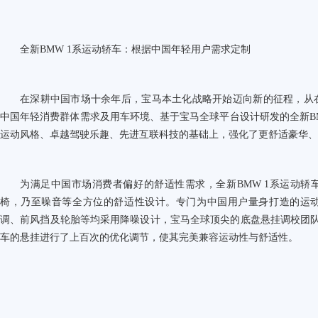
全新
BMW 1
系运动轿车：根据中国年轻用户需求定制
在深耕中国市场十余年后，宝马本土化战略开始迈向新的征程，从
中国年轻消费群体需求及用车环境、基于宝马全球平台设计研发的全新
B
运动风格、卓越驾驶乐趣、先进互联科技的基础上，强化了更舒适豪华、
为满足中国市场消费者偏好的舒适性需求，全新
BMW 1
系运动轿
椅，乃至噪音等全方位的舒适性设计。专门为中国用户量身打造的运
调、前风挡及轮胎等均采用降噪设计，宝马全球顶尖的底盘悬挂调校团
车的悬挂进行了上百次的优化调节，使其完美兼容运动性与舒适性。