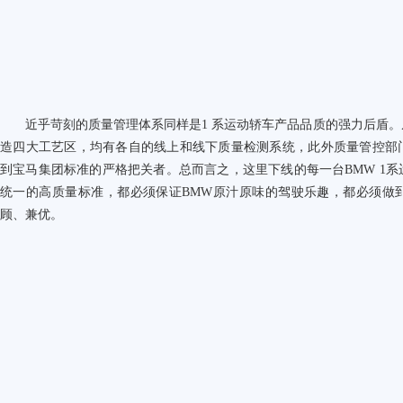
近乎苛刻的质量管理体系同样是
1
系运动轿车产品品质的强力后盾。
造四大工艺区，均有各自的线上和线下质量检测系统，此外质量管控部
到宝马集团标准的严格把关者。总而言之，这里下线的每一台
BMW 1
系
统一的高质量标准，都必须保证
BMW
原汁原味的驾驶乐趣，都必须做
顾、兼优。