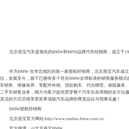
北京燕宝汽车是领先的
BMW
和
MINI
品牌汽车经销商，成立于
1
作为
BMW
在华北地区的第一家授权经销商，北京燕宝汽车成立
位，发展至今，旗下已拥有多个符合
BMW
全球标准的销售服务模式
车销售、维修保养、零配件外销、贷款购车、代办牌照、保险服务
二手车销售业务，竭力为客户提供贯穿整个汽车生命周期的全方位
灵活的方式尽情享受世界顶级汽车品牌的尊贵品位与驾乘乐趣！
BMW
授权经销商
北京燕宝官方网站
:http://www.yanbao.bmw.com.cn/
官方微博：
@
北京燕宝
BMW