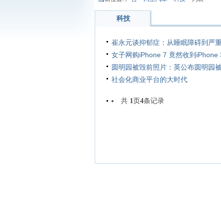
科技
崔永元谈抑郁症：从睡眠障碍到严
女子网购iPhone 7 竟然收到iPho
圆明园被毁前照片：英公布圆明园被
社会化商业平台的大时代
共
1
页
4
条记录