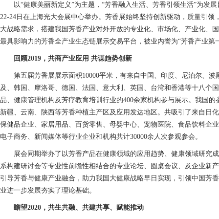
以“健康美丽新定义”为主题，“芳香融入生活、芳香引领生活”为发展目
22-24日在上海光大会展中心举办。芳香展始终坚持创新驱动，质量引
大战略需求，搭建我国芳香产业对外开放的专业化、市场化、产业化、国
最具影响力的芳香全产业生态链展示交易平台，被业内誉为“芳香产业第一
回顾2019，共商产业应用 共谋趋势创新
第五届芳香展展示面积10000平米，有来自中国、印度、尼泊尔、
及、韩国、摩洛哥、德国、法国、意大利、英国、台湾和香港等十八个国
品、健康管理机构及芳疗教育培训行业的400余家机构参与展示。我国的
新疆、云南、陕西等芳香种植主产区及应用发达地区。共吸引了来自日化
保健品企业、家居用品、百货零售、母婴中心、宠物医院、食品饮料企业
电子商务、新闻媒体等行业企业和机构共计30000余人次参观参会。
展会同期举办了以芳香产品在健康领域的应用趋势、健康领域研究成
系构建研讨会等专业性前瞻性相结合的专业论坛、圆桌会议、及企业新产
引导芳香与健康产业融合，助力我国大健康战略早日实现，引领中国芳香
业进一步发展夯实了理论基础。
瞻望2020，共生共融、共建共享、赋能推动