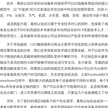
此外，蓦然认知开发的自动服务对接程序可以扫描服务商提供的接口
模型中，以“可拔插”的方式来满足对话过程中特定的意图和需求。目前
息、FM、出租车、天气、机票、火车票、视频、宾馆、微信等30多个垂
成员构架方面，蓦然认知在注重于专业技术对口的同时，也保留了相
有多位来自于BAT的高级技术专家和多年叱咤硅谷的NLP高新技术人才
野的管理人；及具拥有丰富创业公司运营和知识产权及专利申请维护经验
关于本轮融资，CEO戴帅湘表示将会主要用于研发的投入和商业的拓
项任重而道远的任务，我们还有很多的技术难点需要攻破。对于以技术为
NLP领域的难点是戴帅湘和他的团队坚持不懈的方向。不过他也表示越来
都迫不及待的期待AI助手能够尽快的走进日常生活。各大家居、车载的设
重要战略发展方向，而蓦然认知的智能交互决策系统Mor可以作为AI操
件设备都具有与用户对话的能力，并支持复杂的决策。之前Facebook的
smarthome过程中，遇到最大的挑战是每个设备都有不同的AI系统，
Mor具有多设备迁移的能力，用户可以在客厅与电视对话后，走进厨房
后走出家门，进入车里都可以继续之前话题，只要这几个设备都植入了Mo
另外，为了更好的满足B端客户的个性化需求，蓦然认知也会提供一个m
者参与配置和开发。戴帅湘表示，他非常期待科幻片中的多设备关联的智