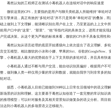
蓦然认知的工程师正在测试小蓦机器人在连续对话中的响应速度
微软这里的CPS，主要指的是用户与聊天类机器人所能维持“单轮对
互引擎来说，真正有效的“多轮对话”并不只是简单“单轮对话”的叠加，
础上做到上下文理解，能清晰识别出用户在上文，乃至更远的上上文中所
前用户口中的“这里”、“那里”、“他”等指代词的具体含义，进而才能实
户完成决策。从这个更为严格的标准来看，微软的CPS并不具备实用性和
蓦然认知从语言处理的底层开始逐级向上依次提出了语义理解、多轮
言交互模型。相比微软的小冰和小娜、苹果的Siri、谷歌的GoogleNo
擎，小蓦机器人最大的优势就在于上下文关联的多轮对话，并且具有快速
小蓦机器人通过不断与用户交流，能自动识别其偏好，根据用户不
整，做到像人类一样仅用少量的常识和数据，就能自我学习到非常多的知
轮对话。
据悉，小蓦机器人目前已能做到30种以上日常生活领域中的语义理
新场景的识别和理解。这主要基于蓦然认知创造了一套完整的常识知识表
的推理模型；可以针对服务及其相关背景知识做复杂的语义分析。而目前
法达到小蓦机器人的多场景语义迁移能力。