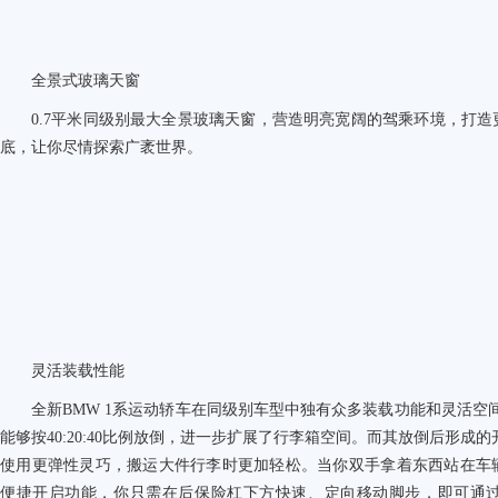
全景式玻璃天窗
0.7
平米同级别最大全景玻璃天窗，营造明亮宽阔的驾乘环境，打造
底，让你尽情探索广袤世界。
灵活装载性能
全新BMW 1系运动轿车在同级别车型中独有众多装载功能和灵活空间
能够按40:20:40比例放倒，进一步扩展了行李箱空间。而其放倒后形成
使用更弹性灵巧，搬运大件行李时更加轻松。当你双手拿着东西站在车
便捷开启功能，你只需在后保险杠下方快速、定向移动脚步，即可通