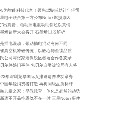
V5为智能科技代言！领先驾驶辅助让年轻司
星电子联合第三方公布Note7燃损原因
父”出真爱，领动插电混动助你还以真情
墨烯创新大会将开 石墨烯11股解析
是插电混动，领动插电混动有何不同
雀真空机冲破传统，以匠心铸至臻品质
氏公司与张家港保税区签署合作备忘录
贝尔伴娘门事件 包贝尔自曝被设局有人将
023年深圳龙华国际女排邀请赛成功举办
中国年轻消费者打造 再树同级品质标杆
融儿童之家：早教托育一体化是必然的趋势
新离不开品控恩仇不在一时 三星Note7事件