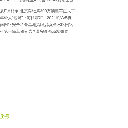
i-Five一下 惊喜诞生# 高合HiPhiX发布圣诞
质E脉相承-北京奔驰第300万辆整车正式下
年轻人“包场”上海徐家汇，2021款VV5将
南网络安全科普基地揭牌启动,金水区网络
生第一辆车如何选？看完新领动就知道
读榜