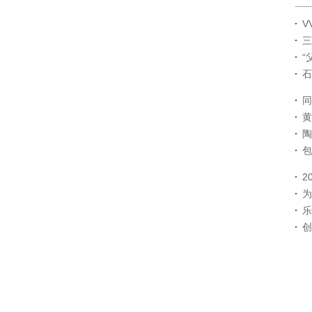
V
三
“
石
同
黄
陶
包
2
为
乐
创