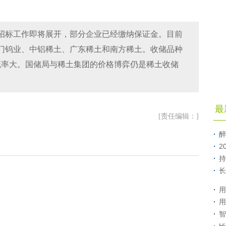
招标工作即将展开，部分企业已经缴纳保证金。目前
门钨业、中铝稀土、广东稀土和南方稀土。收储品种
概率大。国储局与稀土集团的价格博弈仍是稀土收储
最
[责任编辑：]
醉
2
持
长
用
用
智