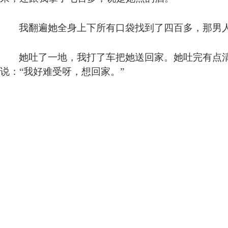
我翻遍她全身上下所有口袋找到了四百多，那男
她吐了一地，我打了车把她送回家。她吐完有点
说：“我好难受呀，想回家。”