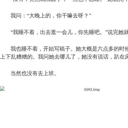
我问：“大晚上的，你干嘛去呀？”
“我睡不着，出去逛一会儿，你先睡吧。”说完她
我也睡不着，开始写稿子。她大概是六点多的时
上下乱糟糟的。我问她去哪儿了，她没有说话，趴在
当然也没有去上班。