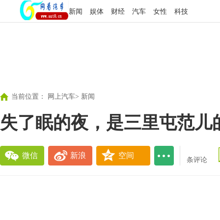
新闻
娱体
财经
汽车
女性
科技
当前位置：
网上汽车
>
新闻
失了眠的夜，是三里屯范儿
微信
新浪
空间
条评论