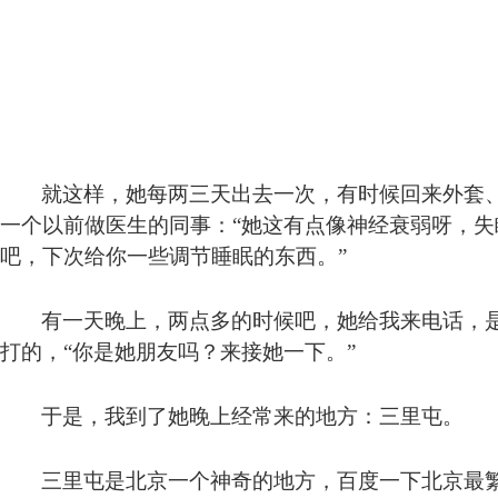
就这样，她每两三天出去一次，有时候回来外套
一个以前做医生的同事：“她这有点像神经衰弱呀，
吧，下次给你一些调节睡眠的东西。”
有一天晚上，两点多的时候吧，她给我来电话，
打的，“你是她朋友吗？来接她一下。”
于是，我到了她晚上经常来的地方：三里屯。
三里屯是北京一个神奇的地方，百度一下北京最