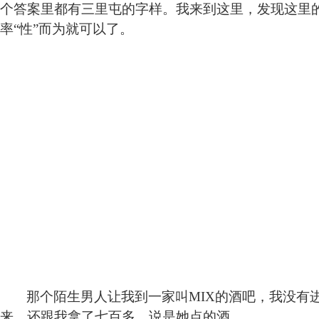
个答案里都有三里屯的字样。我来到这里，发现这里
率“性”而为就可以了。
那个陌生男人让我到一家叫MIX的酒吧，我没有
来，还跟我拿了七百多，说是她点的酒。