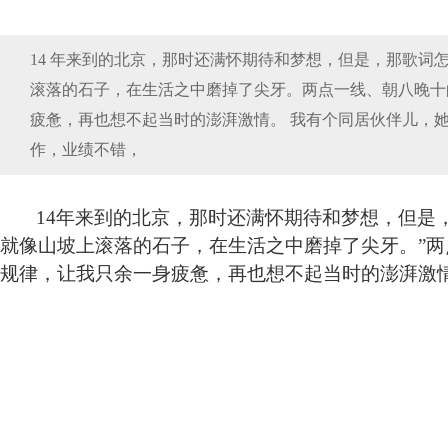
14 年来到的北京，那时还满怀期待和梦想，但是，那歌词
滚落的石子，在生活之中磨掉了尖牙。两点一线、朝八晚十
疲惫，再也想不起当时的澎湃激情。 我有个同居伙伴儿，
作，业绩不错，
14
年来到的北京，那时还满怀期待和梦想，但是，
就像山坡上滚落的石子，在生活之中磨掉了尖牙。”
规律，让我只余一身疲惫，再也想不起当时的澎湃激