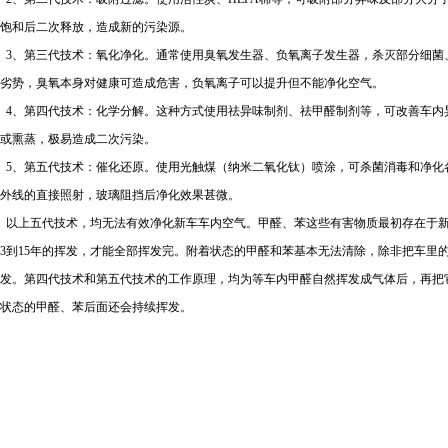
饱和后二次释放，造成新的污染源。
3
、第三代技术：氧化净化。通常使用臭氧发生器、负氧离子发生器，杀灭部分细菌
劣势，臭氧本身对健康可造成危害，负氧离子可以提升但不能净化空气。
4
、第四代技术：化学分解。这种方式使用祛异味制剂、祛甲醛制剂等，可改善车内
或熏蒸，极易造成二次污染。
5
、第五代技术：催化还原。使用光触煤（纳米二氧化钛）喷涂，可杀菌消毒和净化
外线的直接照射，玻璃阻挡后净化效果甚微。
以上五代技术，均无法有效净化新车车内空气。甲醛、苯这些有害物质最初存在于
3
到
15
年的挥发，才能全部挥发完。附着状态的甲醛和苯基本无法清除，除非把车里
发。第四代技术和第五代技术的工作原理，均为等车内甲醛自然挥发成气体后，再把
状态的甲醛、苯后面还会持续挥发。