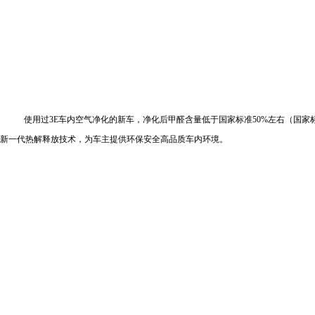
使用过
3E
车内空气净化的新车，净化后甲醛含量低于国家标准
50%
左右（国家
新一代热解释放技术，为车主提供环保安全高品质车内环境。