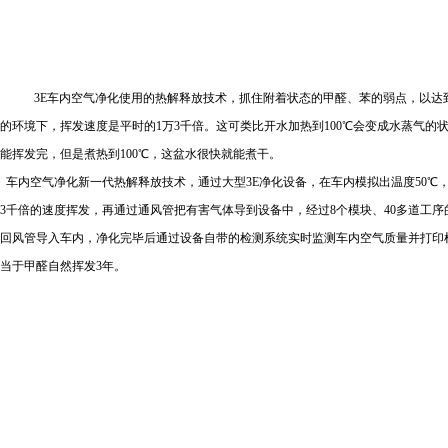
3E
车内空气净化使用的热解释放技术，抓住附着状态的甲醛、苯的弱点，以达
的环境下，挥发速度是平时的
1
万
3
千倍。这可类比开水加热到
100
℃会变成水蒸气的
能挥发完，但是煮热到
100
℃，这盆水很快就能煮干。
车内空气净化新一代热解释放技术，通过大型
3E
净化设备，在车内模拟出温度
50
℃
3
千倍的速度挥发，再通过通风管把有害气体导到设备中，经过
8
个模块、
40
多道工序
回风管导入车内，净化完毕后通过设备自带的检测系统实时监测车内空气质量并打印
当于甲醛自然挥发
3
年。