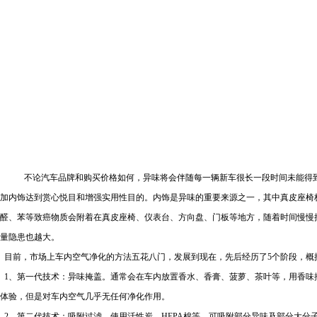
不论汽车品牌和购买价格如何，异味将会伴随每一辆新车很长一段时间未能得
加内饰达到赏心悦目和增强实用性目的。内饰是异味的重要来源之一，其中真皮座椅
醛、苯等致癌物质会附着在真皮座椅、仪表台、方向盘、门板等地方，随着时间慢慢
量隐患也越大。
目前，市场上车内空气净化的方法五花八门，发展到现在，先后经历了
5
个阶段，概
1
、第一代技术：异味掩盖。通常会在车内放置香水、香膏、菠萝、茶叶等，用香味
体验，但是对车内空气几乎无任何净化作用。
2
、第二代技术：吸附过滤。使用活性炭、
HEPA
棉等，可吸附部分异味及部分大分