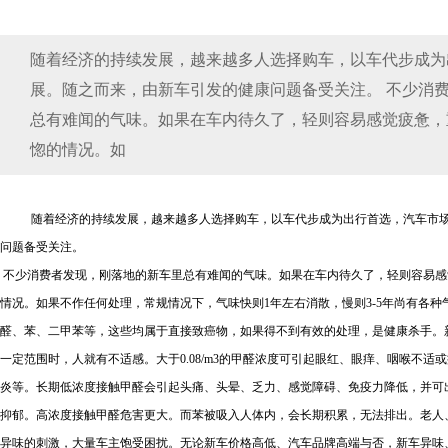
随着经济的持续发展，越来越多人选择购车，以车代步成为
展。随之而来，由新车引发的健康问题备受关注。 不少消
总有难闻的气味。如果在车内待久了，轻则容易感觉疲惫，
惚的情况。如
随着经济的持续发展，越来越多人选择购车，以车代步成为出行首选，汽车市
问题备受关注。
不少消费者发现，刚落地的新车里总有难闻的气味。如果在车内待久了，轻则容易感
情况。如果不作任何处理，常规情况下，气味快则
1
年左右消散，慢则
3-5
年尚有各种
醛、苯、二甲苯等，这些均属于直接致癌物，如果得不到有效的处理，是健康杀手。
一定范围时，人就有不适感。大于
0.08/m3
的甲醛浓度可引起眼红、眼痒、咽喉不适或
炎等。长期低浓度接触甲醛会引起头痛、头晕、乏力、感觉障碍、免疫力降低，并可
抑郁。高浓度接触甲醛危害更大。而苯被吸入人体内，会长期积累，无法排出。老人
异味的刺激，大量车主饱受困扰。无论新车价格高低、汽车品牌高端与否，新车异味