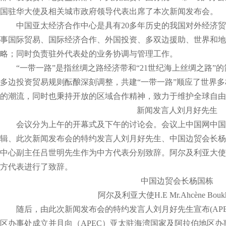
国驻华大使及相关城市政府领导代表出席了本次新闻发布会。
中国亚太经济合作中心是具有20多年历史的我国对外经济
事国际贸易、国际经济合作、外国投资、多双边援助、世界和地
略；同时负责驻外代表处的业务协调与管理工作。
“一带一路”是指丝绸之路经济带和“21世纪海上丝绸之路”
多边投资贸易规则酝酿深刻调整，共建“一带一路”顺应了世界
的潮流，同时也秉持开放的区域合作精神，致力于维护全球自由
新闻发言人刘月好先生
会议分为上午的开幕式及下午的讨论会。会议上中国网中国
辑、此次新闻发布会的特约发言人刘月好先生、中国边贸会长杨
中心副主任吕世明先生作为中方代表分别致辞。阿尔及利亚大使H.E Mr.A
方代表进行了致辞。
中国边贸会长杨国栋
阿尔及利亚大使H.E Mr.Ahcène Bouk
随后，由此次新闻发布会的特约发言人刘月好先生宣布(AP
区办事处成立并且向（APEC）亚太驻海湾国家及阿拉伯地区