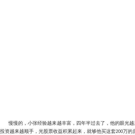
慢慢的，小张经验越来越丰富，四年半过去了，他的眼光越
投资越来越顺手，光股票收益积累起来，就够他买这套
万的
200