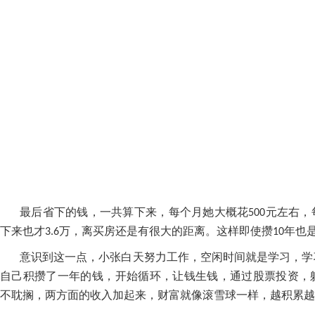
最后省下的钱，一共算下来，每个月她大概花
元左右，
500
下来也才
万，离买房还是有很大的距离。这样即使攒
年也
3.6
10
意识到这一点，小张白天努力工作，空闲时间就是学习，学
自己积攒了一年的钱，开始循环，让钱生钱，通过股票投资，
不耽搁，两方面的收入加起来，财富就像滚雪球一样，越积累越