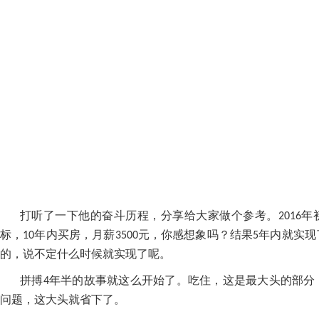
打听了一下他的奋斗历程，分享给大家做个参考。
年
2016
标，
年内买房，月薪
元，你感想象吗？结果
年内就实现
10
3500
5
的，说不定什么时候就实现了呢。
拼搏
年半的故事就这么开始了。吃住，这是最大头的部分
4
问题，这大头就省下了。