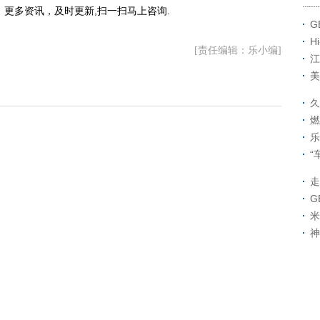
更多资讯，及时更新,扫一扫马上咨询.
G
H
[责任编辑：乐小编]
江
美
久
燃
乐
“
走
G
米
神