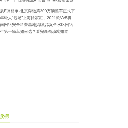
i-Five一下 惊喜诞生# 高合HiPhiX发布圣诞
质E脉相承-北京奔驰第300万辆整车正式下
年轻人“包场”上海徐家汇，2021款VV5将
南网络安全科普基地揭牌启动,金水区网络
生第一辆车如何选？看完新领动就知道
读榜