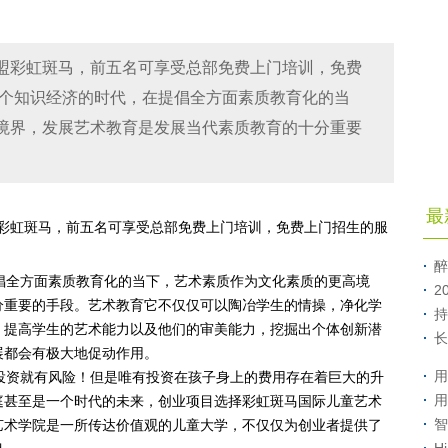
加盟彩虹斑马，前五名可享受总部免费上门培训，免费
一个知识经济的时代，在提倡全方面素质教育化的当
境界，发展艺术教育是发展当代素质教育的十分重要
最
盟彩虹斑马，前五名可享受总部免费上门培训，免费上门招生的服
醉
全方面素质教育化的当下，艺术素质作为文化素质的更高境
2
分重要的手段。艺术教育它不仅仅可以陶冶学生的情操，净化学
持
，提高学生的艺术能力以及他们的审美能力，挖掘出个体创新潜
长
展都会有极大地促动作用。
用
资就有风险！但是唯有投资在孩子身上的费用存在着巨大的升
用
庭甚至是一个时代的未来，创业项目选择彩虹斑马国际儿童艺术
智
艺术学院是一所传达价值观的儿童大学，不仅仅为创业者提供了