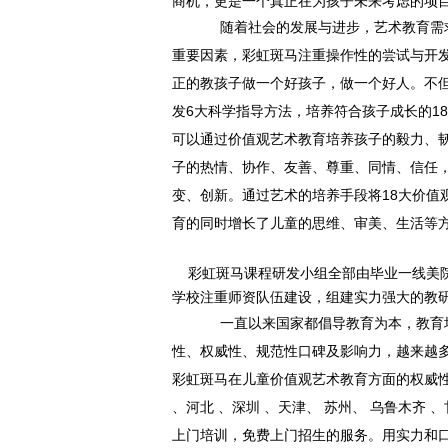
商机，更是一个真正在为孩子未来考虑的项
随着社会的发展与进步，艺术教育需
重要因素，彩虹斑马注重操作性的尝试与开
正的教孩子做一个好孩子，做一个好人。不
发6大科学指导方法，培养符合孩子成长的1
可以通过价值观艺术教育培养孩子的毅力、
子的热情、协作、友善、尊重、同情、信任
变、创新。通过艺术的培养手段将18大价值
育的同时增长了儿童的思维、审美、生活等
彩虹斑马课程研发小组全部由毕业一线美院
学校注重师资队伍建设，组建实力强大的教
一直以来国家都倡导教育为本，教育培
性、权威性、规范性口碑及影响力，越来越
彩虹斑马在儿童价值观艺术教育方面的权威性
、河北 、深圳 、天津、 苏州、 乌鲁木齐
上门培训，免费上门招生的服务。用实力和