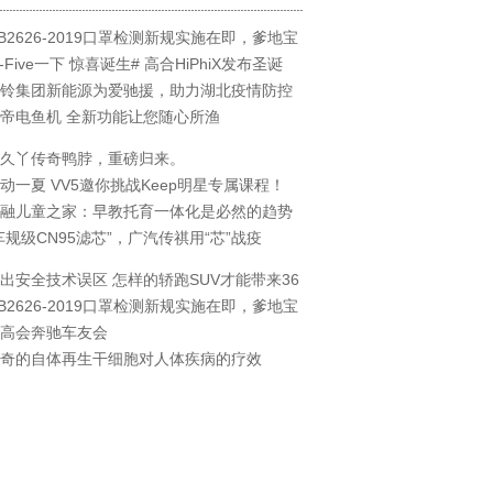
B2626-2019口罩检测新规实施在即，爹地宝
i-Five一下 惊喜诞生# 高合HiPhiX发布圣诞
铃集团新能源为爱驰援，助力湖北疫情防控
帝电鱼机 全新功能让您随心所渔
久丫传奇鸭脖，重磅归来。
动一夏 VV5邀你挑战Keep明星专属课程！
融儿童之家：早教托育一体化是必然的趋势
车规级CN95滤芯”，广汽传祺用“芯”战疫
出安全技术误区 怎样的轿跑SUV才能带来36
B2626-2019口罩检测新规实施在即，爹地宝
高会奔驰车友会
奇的自体再生干细胞对人体疾病的疗效