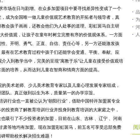
H
目。
求市场在日与剧增。在众多加盟项目中要寻找差异性变成了一个
品
发，成为全国唯一做儿童价值观艺术教育的开拓者与领导者，真
为
但教会孩子画画，还教会他们为人处事的道理。彩虹斑马自主研
河
人
8大价值观，让孩子在童年时树立完整有序的价值观体系。一方面
韧性、开明、勇气、正直、自信、责任心等，另一方还能激发孩
，最有在艺术教育过程中孩子们还能学会变通、平衡、奉献、应
观介入到教学当中，完美的呈现“寓教于乐”让儿童在接受价值观培
方面的培养，从而达到儿童在智商和情商方面的提高。
的美术老师、少儿美术教育专家以及儿童心理发展专家组成，
研团队。真正做到以生为本，质量第一的办学宗旨。
训行业也一直被公认为“朝阳行业”，借助中国特许加盟展专业
多的投资商了解教育培训行业并投身到教育培训的大家庭之中，
也吸引了不少投资者的加盟，目前在山东、吉林 、辽宁 、河南
阅
 、甘肃等地均有加盟。现在加盟彩虹斑马，前五名可享受总部免费
口碑帮助校长解决招生难题！