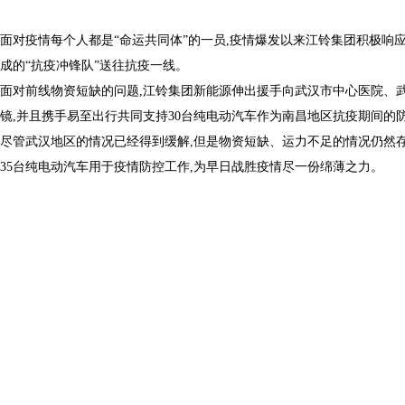
面对疫情每个人都是“命运共同体”的一员,疫情爆发以来江铃集团积极响应
成的“抗疫冲锋队”送往抗疫一线。
面对前线物资短缺的问题,江铃集团新能源伸出援手向武汉市中心医院、武
镜,并且携手易至出行共同支持30台纯电动汽车作为南昌地区抗疫期间的
尽管武汉地区的情况已经得到缓解,但是物资短缺、运力不足的情况仍然
35台纯电动汽车用于疫情防控工作,为早日战胜疫情尽一份绵薄之力。