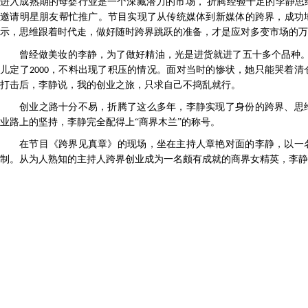
进入成熟期的母婴行业是一个深藏潜力的市场，
折腾经验十足的李静思
邀请明星朋友帮忙推广。节目实现了从传统媒体到新媒体的跨界，成功
示，思维跟着时代走，做好随时跨界跳跃的准备，才是应对多变市场的万
曾经做美妆的李静，为了做好精油，光是进货就进了五十多个品种
儿定了
，不料出现了积压的情况。面对当时的惨状，她只能哭着清
2000
打击后，李静说，我的创业之旅，只求自己不捣乱就行。
创业之路十分不易，折腾了这么多年，李静实现了身份的跨界、思
业路上的坚持，李静完全配得上“商界木兰”的称号。
在节目《跨界见真章》的现场，坐在主持人章艳对面的李静，以一
制。从为人熟知的主持人跨界创业成为一名颇有成就的商界女精英，李静